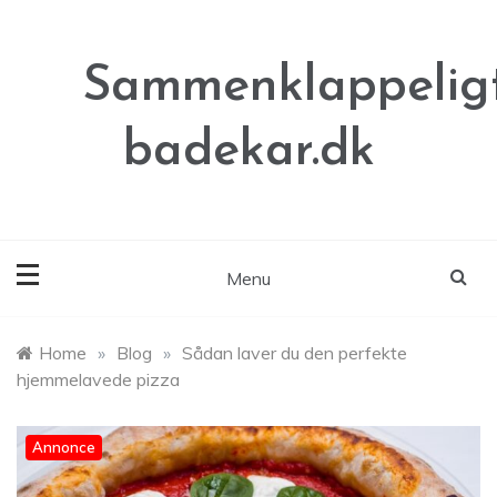
Skip
to
content
Sammenklappeligt
badekar.dk
Menu
Home
»
Blog
»
Sådan laver du den perfekte
hjemmelavede pizza
Annonce