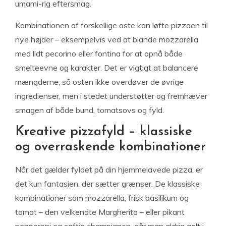
umami-rig eftersmag.
Kombinationen af forskellige oste kan løfte pizzaen til
nye højder – eksempelvis ved at blande mozzarella
med lidt pecorino eller fontina for at opnå både
smelteevne og karakter. Det er vigtigt at balancere
mængderne, så osten ikke overdøver de øvrige
ingredienser, men i stedet understøtter og fremhæver
smagen af både bund, tomatsovs og fyld.
Kreative pizzafyld – klassiske
og overraskende kombinationer
Når det gælder fyldet på din hjemmelavede pizza, er
det kun fantasien, der sætter grænser. De klassiske
kombinationer som mozzarella, frisk basilikum og
tomat – den velkendte Margherita – eller pikant
pepperoni og saftig champignon, går man aldrig galt i