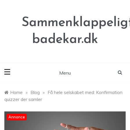
Skip
to
content
Sammenklappeligt
badekar.dk
Menu
Home
»
Blog
»
Få hele selskabet med: Konfirmation
quizzer der samler
Annonce