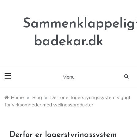
Skip
to
content
Sammenklappeligt
badekar.dk
Menu
Home
»
Blog
»
Derfor er lagerstyringssystem vigtigt
for virksomheder med wellnessprodukter
Derfor er lagerstyringssystem